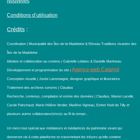
Nouvelles
Conditions d’utilisation
Crédits
:
Coordination | Municipalité des Îles-de-la-Madeleine & Réseau Traditions vivantes des
Îles-de-la-Madeleine
Idéation et collaboration au contenu | Gabrielle Leblanc & Danielle Martineau
Agence web Catalyst
Développement et programmation du site |
Conception visuelle | Josée Lamontagne, designer graphique et illustratrice
Traitement des archives sonores | Claudius
Recherche, contenus, compilation et entrée des données | Claudius, Manon Lacelle,
Carole Painchaud, Marie-Hélène Verdier, Marlène Vigneau, Esther Noël de Tilly et
plusieurs autres collaborateur(trice)s au fil du temps…
Un merci tout spécial aux médiateurs et médiatrices du patrimoine vivant qui
donneront vie à cette plateforme en transmettant les trésors qu’elle contient