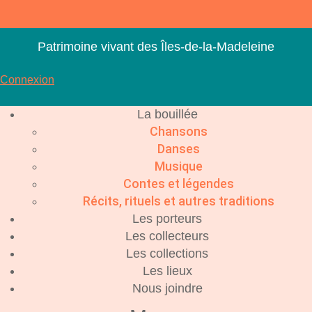
Aller
au
contenu
Patrimoine vivant des Îles-de-la-Madeleine
Connexion
La bouillée
Chansons
Danses
Musique
Contes et légendes
Récits, rituels et autres traditions
Les porteurs
Les collecteurs
Les collections
Les lieux
Nous joindre