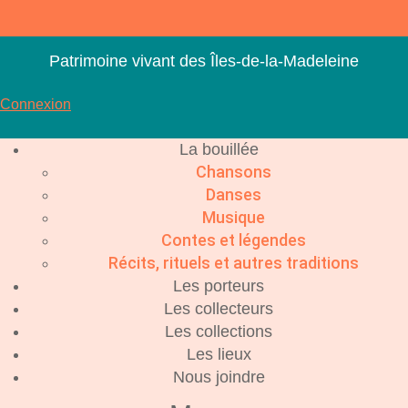
Aller
au
contenu
Patrimoine vivant des Îles-de-la-Madeleine
Connexion
La bouillée
Chansons
Danses
Musique
Contes et légendes
Récits, rituels et autres traditions
Les porteurs
Les collecteurs
Les collections
Les lieux
Nous joindre