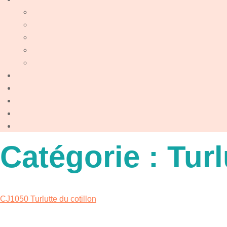
Catégorie :
Turl
CJ1050 Turlutte du cotillon