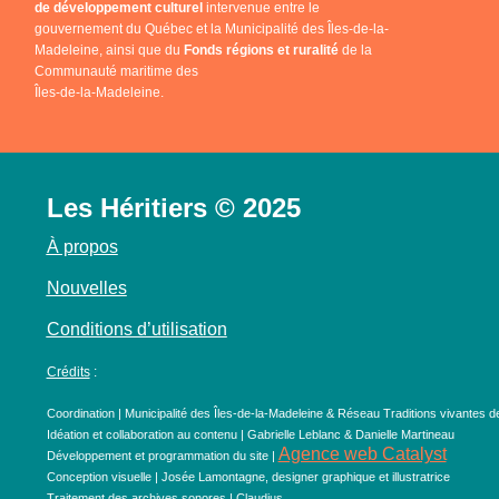
de développement culturel
intervenue entre le
gouvernement du Québec et la Municipalité des Îles-de-la-
Madeleine, ainsi que du
Fonds régions et ruralité
de la
Communauté maritime des
Îles-de-la-Madeleine.
Les Héritiers © 2025
À propos
Nouvelles
Conditions d’utilisation
Crédits
:
Coordination | Municipalité des Îles-de-la-Madeleine & Réseau Traditions vivantes d
Idéation et collaboration au contenu | Gabrielle Leblanc & Danielle Martineau
Agence web Catalyst
Développement et programmation du site |
Conception visuelle | Josée Lamontagne, designer graphique et illustratrice
Traitement des archives sonores | Claudius