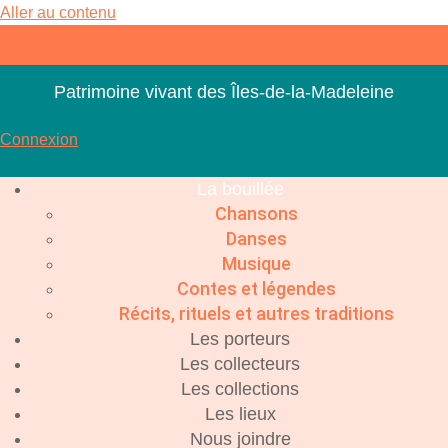
Aller au contenu
Patrimoine vivant des Îles-de-la-Madeleine
Connexion
La bouillée
Chansons
Danses
Musique
Contes et légendes
Récits, rituels et autres traditions
Les porteurs
Les collecteurs
Les collections
Les lieux
Nous joindre