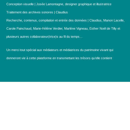
Conception visuelle | Josée Lamontagne, designer graphique et illustratrice
Traitement des archives sonores | Claudius
Recherche, contenus, compilation et entrée des données | Claudius, Manon Lacelle,
Carole Painchaud, Marie-Hélène Verdier, Marlène Vigneau, Esther Noël de Tilly et
plusieurs autres collaborateur(trice)s au fil du temps…
Un merci tout spécial aux médiateurs et médiatrices du patrimoine vivant qui
donneront vie à cette plateforme en transmettant les trésors qu’elle contient