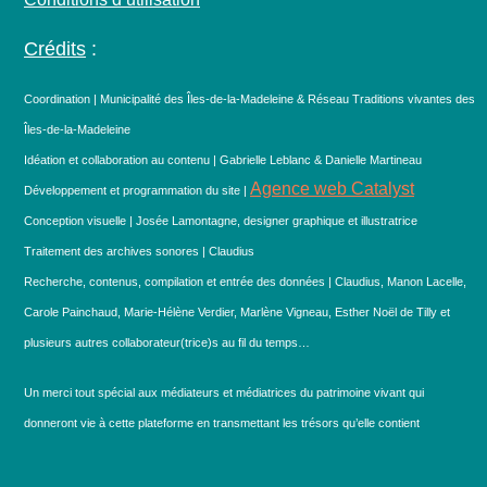
Crédits
:
Coordination | Municipalité des Îles-de-la-Madeleine & Réseau Traditions vivantes des
Îles-de-la-Madeleine
Idéation et collaboration au contenu | Gabrielle Leblanc & Danielle Martineau
Agence web Catalyst
Développement et programmation du site |
Conception visuelle | Josée Lamontagne, designer graphique et illustratrice
Traitement des archives sonores | Claudius
Recherche, contenus, compilation et entrée des données | Claudius, Manon Lacelle,
Carole Painchaud, Marie-Hélène Verdier, Marlène Vigneau, Esther Noël de Tilly et
plusieurs autres collaborateur(trice)s au fil du temps…
Un merci tout spécial aux médiateurs et médiatrices du patrimoine vivant qui
donneront vie à cette plateforme en transmettant les trésors qu’elle contient