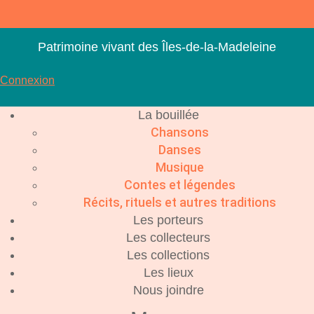
Aller
au
contenu
Patrimoine vivant des Îles-de-la-Madeleine
Connexion
La bouillée
Chansons
Danses
Musique
Contes et légendes
Récits, rituels et autres traditions
Les porteurs
Les collecteurs
Les collections
Les lieux
Nous joindre