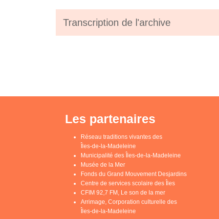
Transcription de l'archive
Les partenaires
Réseau traditions vivantes des
Îles-de-la-Madeleine
Municipalité des Îles-de-la-Madeleine
Musée de la Mer
Fonds du Grand Mouvement Desjardins
Centre de services scolaire des Îles
CFIM 92,7 FM, Le son de la mer
Arrimage, Corporation culturelle des
Îles-de-la-Madeleine