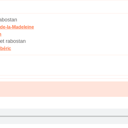
rabostan
-de-la-Madeleine
n
et rabostan
béric