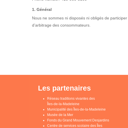
1. Général
Nous ne sommes ni disposés ni obligés de participer
d’arbitrage des consommateurs.
Les partenaires
Réseau traditions vivantes des
Îles-de-la-Madeleine
Municipalité des Îles-de-la-Madeleine
Musée de la Mer
Fonds du Grand Mouvement Desjardins
Centre de services scolaire des Îles