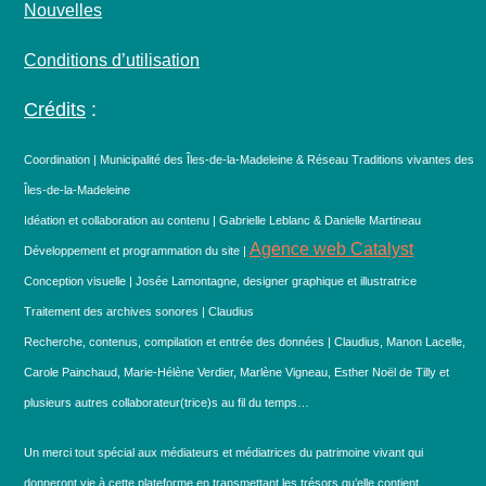
Nouvelles
Conditions d’utilisation
Crédits
:
Coordination | Municipalité des Îles-de-la-Madeleine & Réseau Traditions vivantes des
Îles-de-la-Madeleine
Idéation et collaboration au contenu | Gabrielle Leblanc & Danielle Martineau
Agence web Catalyst
Développement et programmation du site |
Conception visuelle | Josée Lamontagne, designer graphique et illustratrice
Traitement des archives sonores | Claudius
Recherche, contenus, compilation et entrée des données | Claudius, Manon Lacelle,
Carole Painchaud, Marie-Hélène Verdier, Marlène Vigneau, Esther Noël de Tilly et
plusieurs autres collaborateur(trice)s au fil du temps…
Un merci tout spécial aux médiateurs et médiatrices du patrimoine vivant qui
donneront vie à cette plateforme en transmettant les trésors qu’elle contient