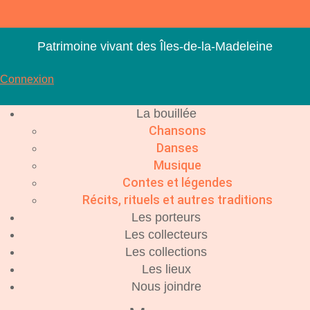
Aller
au
contenu
Patrimoine vivant des Îles-de-la-Madeleine
Connexion
La bouillée
Chansons
Danses
Musique
Contes et légendes
Récits, rituels et autres traditions
Les porteurs
Les collecteurs
Les collections
Les lieux
Nous joindre