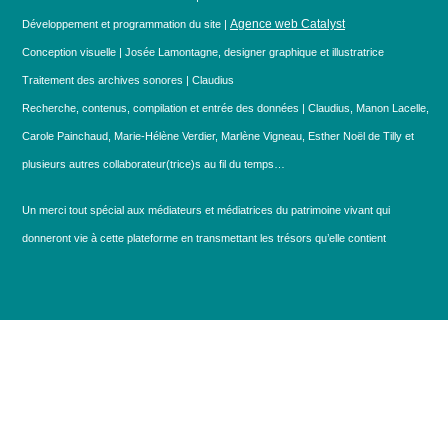
Agence web Catalyst
Développement et programmation du site |
Conception visuelle | Josée Lamontagne, designer graphique et illustratrice
Traitement des archives sonores | Claudius
Recherche, contenus, compilation et entrée des données | Claudius, Manon Lacelle,
Carole Painchaud, Marie-Hélène Verdier, Marlène Vigneau, Esther Noël de Tilly et
plusieurs autres collaborateur(trice)s au fil du temps…
Un merci tout spécial aux médiateurs et médiatrices du patrimoine vivant qui
donneront vie à cette plateforme en transmettant les trésors qu’elle contient