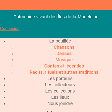
Aller
au
contenu
Patrimoine vivant des Îles-de-la-Madeleine
Connexion
La bouillée
Chansons
Danses
Musique
Contes et légendes
Récits, rituels et autres traditions
Les porteurs
Les collecteurs
Les collections
Les lieux
Nous joindre