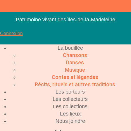
Aller
au
contenu
Patrimoine vivant des Îles-de-la-Madeleine
Connexion
La bouillée
Chansons
Danses
Musique
Contes et légendes
Récits, rituels et autres traditions
Les porteurs
Les collecteurs
Les collections
Les lieux
Nous joindre