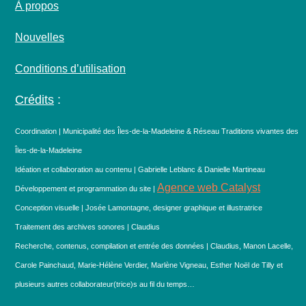
À propos
Nouvelles
Conditions d’utilisation
Crédits
:
Coordination | Municipalité des Îles-de-la-Madeleine & Réseau Traditions vivantes des
Îles-de-la-Madeleine
Idéation et collaboration au contenu | Gabrielle Leblanc & Danielle Martineau
Agence web Catalyst
Développement et programmation du site |
Conception visuelle | Josée Lamontagne, designer graphique et illustratrice
Traitement des archives sonores | Claudius
Recherche, contenus, compilation et entrée des données | Claudius, Manon Lacelle,
Carole Painchaud, Marie-Hélène Verdier, Marlène Vigneau, Esther Noël de Tilly et
plusieurs autres collaborateur(trice)s au fil du temps…