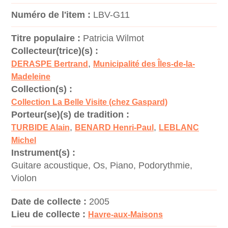
Numéro de l'item :
LBV-G11
Titre populaire :
Patricia Wilmot
Collecteur(trice)(s) :
,
DERASPE Bertrand
Municipalité des Îles-de-la-
Madeleine
Collection(s) :
Collection La Belle Visite (chez Gaspard)
Porteur(se)(s) de tradition :
,
,
TURBIDE Alain
BENARD Henri-Paul
LEBLANC
Michel
Instrument(s) :
Guitare acoustique, Os, Piano, Podorythmie,
Violon
Date de collecte :
2005
Lieu de collecte :
Havre-aux-Maisons