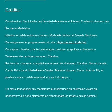
Crédits
:
Coordination | Municipalité des Îles-de-la-Madeleine & Réseau Traditions vivantes des
Îles-de-la-Madeleine
Idéation et collaboration au contenu | Gabrielle Leblanc & Danielle Martineau
Agence web Catalyst
Développement et programmation du site |
Conception visuelle | Josée Lamontagne, designer graphique et illustratrice
Traitement des archives sonores | Claudius
Recherche, contenus, compilation et entrée des données | Claudius, Manon Lacelle,
Carole Painchaud, Marie-Hélène Verdier, Marlène Vigneau, Esther Noël de Tilly et
plusieurs autres collaborateur(trice)s au fil du temps…
Un merci tout spécial aux médiateurs et médiatrices du patrimoine vivant qui
donneront vie à cette plateforme en transmettant les trésors qu’elle contient