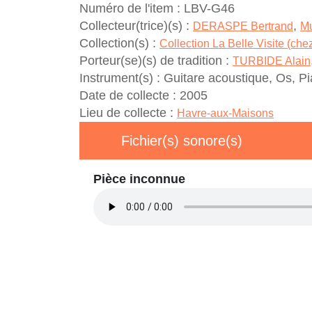
Numéro de l'item :
LBV-G46
Collecteur(trice)(s) :
,
DERASPE Bertrand
Mu
Collection(s) :
Collection La Belle Visite (ch
Porteur(se)(s) de tradition :
TURBIDE Alain
Instrument(s) :
Guitare acoustique, Os, P
Date de collecte :
2005
Lieu de collecte :
Havre-aux-Maisons
Fichier(s) sonore(s)
Pièce inconnue