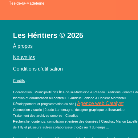
Îles-de-la-Madeleine.
Les Héritiers © 2025
À propos
Nouvelles
Conditions d’utilisation
Crédits
:
Coordination | Municipalité des Îles-de-la-Madeleine & Réseau Traditions vivantes d
Idéation et collaboration au contenu | Gabrielle Leblanc & Danielle Martineau
Agence web Catalyst
Développement et programmation du site |
Conception visuelle | Josée Lamontagne, designer graphique et illustratrice
Traitement des archives sonores | Claudius
Recherche, contenus, compilation et entrée des données | Claudius, Manon Lacelle
de Tilly et plusieurs autres collaborateur(trice)s au fil du temps…