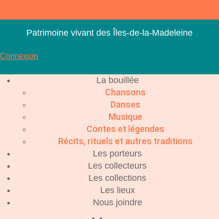
Aller
au
contenu
Patrimoine vivant des Îles-de-la-Madeleine
Connexion
La bouillée
Chansons
Danses
Musique
Contes et légendes
Récits, rituels et autres traditions
Les porteurs
Les collecteurs
Les collections
Les lieux
Nous joindre