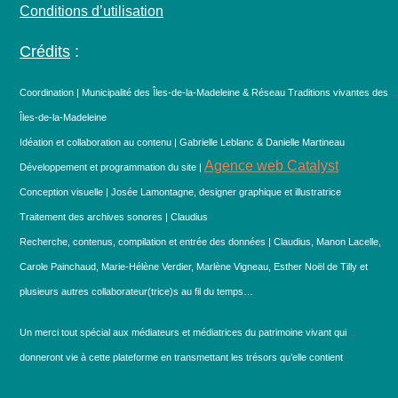
Conditions d’utilisation
Crédits
:
Coordination | Municipalité des Îles-de-la-Madeleine & Réseau Traditions vivantes des
Îles-de-la-Madeleine
Idéation et collaboration au contenu | Gabrielle Leblanc & Danielle Martineau
Agence web Catalyst
Développement et programmation du site |
Conception visuelle | Josée Lamontagne, designer graphique et illustratrice
Traitement des archives sonores | Claudius
Recherche, contenus, compilation et entrée des données | Claudius, Manon Lacelle,
Carole Painchaud, Marie-Hélène Verdier, Marlène Vigneau, Esther Noël de Tilly et
plusieurs autres collaborateur(trice)s au fil du temps…
Un merci tout spécial aux médiateurs et médiatrices du patrimoine vivant qui
donneront vie à cette plateforme en transmettant les trésors qu’elle contient