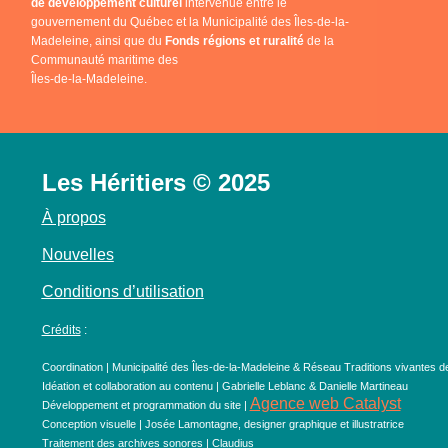
de développement culturel
intervenue entre le
gouvernement du Québec et la Municipalité des Îles-de-la-
Madeleine, ainsi que du
Fonds régions et ruralité
de la
Communauté maritime des
Îles-de-la-Madeleine.
Les Héritiers © 2025
À propos
Nouvelles
Conditions d’utilisation
Crédits
:
Coordination | Municipalité des Îles-de-la-Madeleine & Réseau Traditions vivantes d
Idéation et collaboration au contenu | Gabrielle Leblanc & Danielle Martineau
Agence web Catalyst
Développement et programmation du site |
Conception visuelle | Josée Lamontagne, designer graphique et illustratrice
Traitement des archives sonores | Claudius