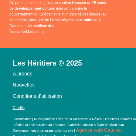
Ce projet est réalisé grâce au soutien financier de l’
Entente
de développement culturel
intervenue entre le
gouvernement du Québec et la Municipalité des Îles-de-la-
Madeleine, ainsi que du
Fonds régions et ruralité
de la
Communauté maritime des
Îles-de-la-Madeleine.
Les Héritiers © 2025
À propos
Nouvelles
Conditions d’utilisation
Crédits
:
Coordination | Municipalité des Îles-de-la-Madeleine & Réseau Traditions vivantes d
Idéation et collaboration au contenu | Gabrielle Leblanc & Danielle Martineau
Agence web Catalyst
Développement et programmation du site |