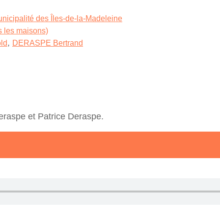
nicipalité des Îles-de-la-Madeleine
s les maisons)
,
ld
DERASPE Bertrand
eraspe et Patrice Deraspe.