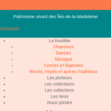
Aller
au
contenu
Patrimoine vivant des Îles-de-la-Madeleine
Connexion
La bouillée
Chansons
Danses
Musique
Contes et légendes
Récits, rituels et autres traditions
Les porteurs
Les collecteurs
Les collections
Les lieux
Nous joindre