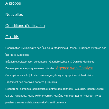
À propos
Nouvelles
Conditions d’utilisation
Crédits
:
Coordination | Municipalité des Îles-de-la-Madeleine & Réseau Traditions vivantes des
Îles-de-la-Madeleine
Idéation et collaboration au contenu | Gabrielle Leblanc & Danielle Martineau
Agence web Catalyst
Développement et programmation du site |
Conception visuelle | Josée Lamontagne, designer graphique et illustratrice
Traitement des archives sonores | Claudius
Recherche, contenus, compilation et entrée des données | Claudius, Manon Lacelle,
Carole Painchaud, Marie-Hélène Verdier, Marlène Vigneau, Esther Noël de Tilly et
plusieurs autres collaborateur(trice)s au fil du temps…