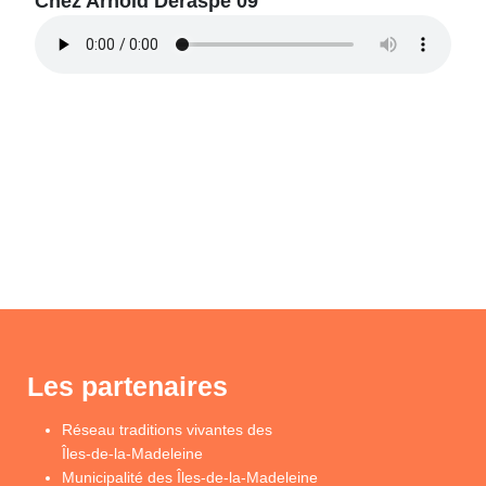
Chez Arnold Deraspe 09
Les partenaires
Réseau traditions vivantes des
Îles-de-la-Madeleine
Municipalité des Îles-de-la-Madeleine