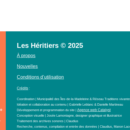
Les Héritiers © 2025
À propos
Nouvelles
Conditions d’utilisation
Crédits
:
Coordination | Municipalité des Îles-de-la-Madeleine & Réseau Traditions vivante
Idéation et collaboration au contenu | Gabrielle Leblanc & Danielle Martineau
te
Agence web Catalyst
Développement et programmation du site |
Conception visuelle | Josée Lamontagne, designer graphique et illustratrice
-
Traitement des archives sonores | Claudius
Recherche, contenus, compilation et entrée des données | Claudius, Manon Lace