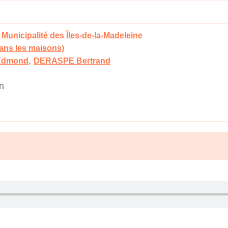
,
Municipalité des Îles-de-la-Madeleine
dans les maisons)
,
Edmond
DERASPE Bertrand
n