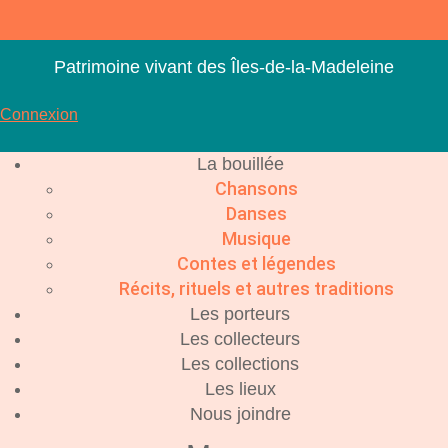
Aller
au
contenu
Patrimoine vivant des Îles-de-la-Madeleine
Connexion
La bouillée
Chansons
Danses
Musique
Contes et légendes
Récits, rituels et autres traditions
Les porteurs
Les collecteurs
Les collections
Les lieux
Nous joindre