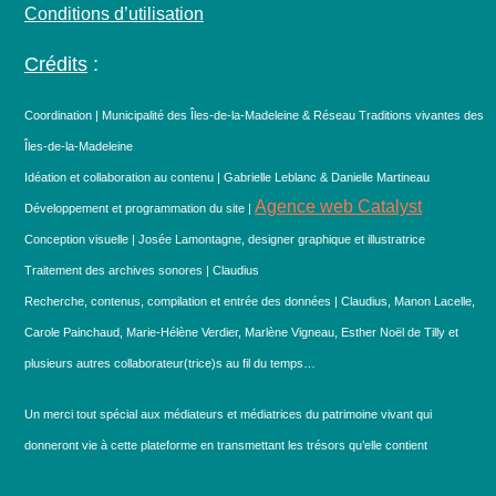
Conditions d’utilisation
Crédits
:
Coordination | Municipalité des Îles-de-la-Madeleine & Réseau Traditions vivantes des
Îles-de-la-Madeleine
Idéation et collaboration au contenu | Gabrielle Leblanc & Danielle Martineau
Agence web Catalyst
Développement et programmation du site |
Conception visuelle | Josée Lamontagne, designer graphique et illustratrice
Traitement des archives sonores | Claudius
Recherche, contenus, compilation et entrée des données | Claudius, Manon Lacelle,
Carole Painchaud, Marie-Hélène Verdier, Marlène Vigneau, Esther Noël de Tilly et
plusieurs autres collaborateur(trice)s au fil du temps…
Un merci tout spécial aux médiateurs et médiatrices du patrimoine vivant qui
donneront vie à cette plateforme en transmettant les trésors qu’elle contient