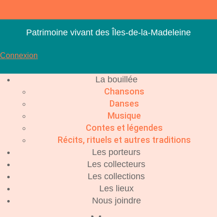
Aller
au
contenu
Patrimoine vivant des Îles-de-la-Madeleine
Connexion
La bouillée
Chansons
Danses
Musique
Contes et légendes
Récits, rituels et autres traditions
Les porteurs
Les collecteurs
Les collections
Les lieux
Nous joindre