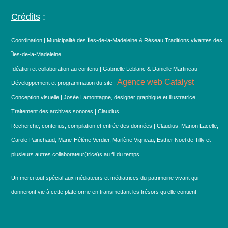
Crédits
:
Coordination | Municipalité des Îles-de-la-Madeleine & Réseau Traditions vivantes des
Îles-de-la-Madeleine
Idéation et collaboration au contenu | Gabrielle Leblanc & Danielle Martineau
Agence web Catalyst
Développement et programmation du site |
Conception visuelle | Josée Lamontagne, designer graphique et illustratrice
Traitement des archives sonores | Claudius
Recherche, contenus, compilation et entrée des données | Claudius, Manon Lacelle,
Carole Painchaud, Marie-Hélène Verdier, Marlène Vigneau, Esther Noël de Tilly et
plusieurs autres collaborateur(trice)s au fil du temps…
Un merci tout spécial aux médiateurs et médiatrices du patrimoine vivant qui
donneront vie à cette plateforme en transmettant les trésors qu’elle contient