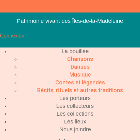
Aller
au
contenu
Patrimoine vivant des Îles-de-la-Madeleine
Connexion
La bouillée
Chansons
Danses
Musique
Contes et légendes
Récits, rituels et autres traditions
Les porteurs
Les collecteurs
Les collections
Les lieux
Nous joindre