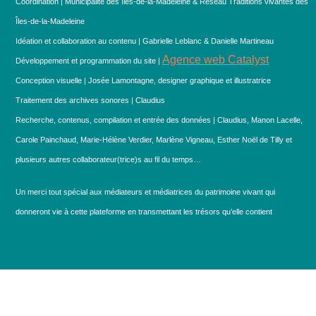
Coordination | Municipalité des Îles-de-la-Madeleine & Réseau Traditions vivantes des
Îles-de-la-Madeleine
Idéation et collaboration au contenu | Gabrielle Leblanc & Danielle Martineau
Agence web Catalyst
Développement et programmation du site |
Conception visuelle | Josée Lamontagne, designer graphique et illustratrice
Traitement des archives sonores | Claudius
Recherche, contenus, compilation et entrée des données | Claudius, Manon Lacelle,
Carole Painchaud, Marie-Hélène Verdier, Marlène Vigneau, Esther Noël de Tilly et
plusieurs autres collaborateur(trice)s au fil du temps…
Un merci tout spécial aux médiateurs et médiatrices du patrimoine vivant qui
donneront vie à cette plateforme en transmettant les trésors qu’elle contient