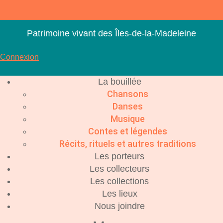
Aller
au
contenu
Patrimoine vivant des Îles-de-la-Madeleine
Connexion
La bouillée
Chansons
Danses
Musique
Contes et légendes
Récits, rituels et autres traditions
Les porteurs
Les collecteurs
Les collections
Les lieux
Nous joindre