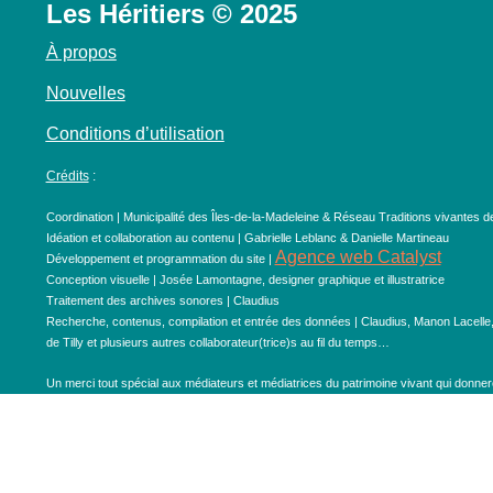
Les Héritiers © 2025
À propos
Nouvelles
Conditions d’utilisation
Crédits
:
Coordination | Municipalité des Îles-de-la-Madeleine & Réseau Traditions vivantes d
Idéation et collaboration au contenu | Gabrielle Leblanc & Danielle Martineau
Agence web Catalyst
Développement et programmation du site |
Conception visuelle | Josée Lamontagne, designer graphique et illustratrice
Traitement des archives sonores | Claudius
Recherche, contenus, compilation et entrée des données | Claudius, Manon Lacelle
de Tilly et plusieurs autres collaborateur(trice)s au fil du temps…
Un merci tout spécial aux médiateurs et médiatrices du patrimoine vivant qui donneron