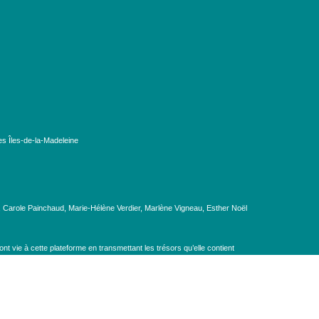
es Îles-de-la-Madeleine
, Carole Painchaud, Marie-Hélène Verdier, Marlène Vigneau, Esther Noël
t vie à cette plateforme en transmettant les trésors qu’elle contient