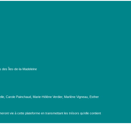
s des Îles-de-la-Madeleine
lle, Carole Painchaud, Marie-Hélène Verdier, Marlène Vigneau, Esther
eront vie à cette plateforme en transmettant les trésors qu’elle contient