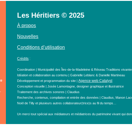
Les Héritiers © 2025
À propos
Nouvelles
Conditions d’utilisation
Crédits
:
Coordination | Municipalité des Îles-de-la-Madeleine & Réseau Traditions vivante
Idéation et collaboration au contenu | Gabrielle Leblanc & Danielle Martineau
te
Agence web Catalyst
Développement et programmation du site |
Conception visuelle | Josée Lamontagne, designer graphique et illustratrice
-
Traitement des archives sonores | Claudius
Recherche, contenus, compilation et entrée des données | Claudius, Manon Lace
Noël de Tilly et plusieurs autres collaborateur(trice)s au fil du temps…
Un merci tout spécial aux médiateurs et médiatrices du patrimoine vivant qui donn