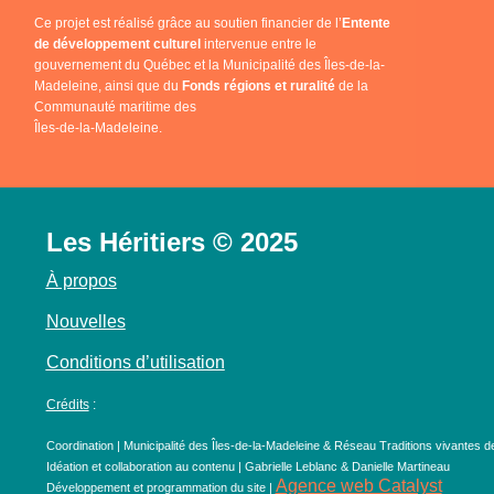
Ce projet est réalisé grâce au soutien financier de l’
Entente
de développement culturel
intervenue entre le
gouvernement du Québec et la Municipalité des Îles-de-la-
Madeleine, ainsi que du
Fonds régions et ruralité
de la
Communauté maritime des
Îles-de-la-Madeleine.
Les Héritiers © 2025
À propos
Nouvelles
Conditions d’utilisation
Crédits
:
Coordination | Municipalité des Îles-de-la-Madeleine & Réseau Traditions vivantes d
Idéation et collaboration au contenu | Gabrielle Leblanc & Danielle Martineau
Agence web Catalyst
Développement et programmation du site |