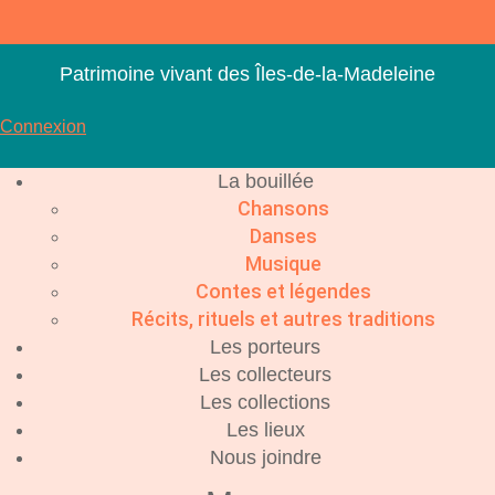
Aller
au
contenu
Patrimoine vivant des Îles-de-la-Madeleine
Connexion
La bouillée
Chansons
Danses
Musique
Contes et légendes
Récits, rituels et autres traditions
Les porteurs
Les collecteurs
Les collections
Les lieux
Nous joindre