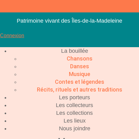
Aller
au
contenu
Patrimoine vivant des Îles-de-la-Madeleine
Connexion
La bouillée
Chansons
Danses
Musique
Contes et légendes
Récits, rituels et autres traditions
Les porteurs
Les collecteurs
Les collections
Les lieux
Nous joindre