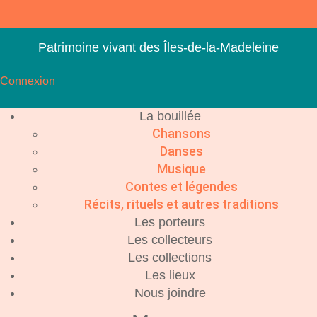
Aller
au
contenu
Patrimoine vivant des Îles-de-la-Madeleine
Connexion
La bouillée
Chansons
Danses
Musique
Contes et légendes
Récits, rituels et autres traditions
Les porteurs
Les collecteurs
Les collections
Les lieux
Nous joindre