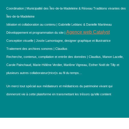
Coordination | Municipalité des Îles-de-la-Madeleine & Réseau Traditions vivantes des
Îles-de-la-Madeleine
Idéation et collaboration au contenu | Gabrielle Leblanc & Danielle Martineau
Agence web Catalyst
Développement et programmation du site |
Conception visuelle | Josée Lamontagne, designer graphique et illustratrice
Traitement des archives sonores | Claudius
Recherche, contenus, compilation et entrée des données | Claudius, Manon Lacelle,
Carole Painchaud, Marie-Hélène Verdier, Marlène Vigneau, Esther Noël de Tilly et
plusieurs autres collaborateur(trice)s au fil du temps…
Un merci tout spécial aux médiateurs et médiatrices du patrimoine vivant qui
donneront vie à cette plateforme en transmettant les trésors qu’elle contient