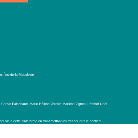
es Îles-de-la-Madeleine
, Carole Painchaud, Marie-Hélène Verdier, Marlène Vigneau, Esther Noël
t vie à cette plateforme en transmettant les trésors qu’elle contient