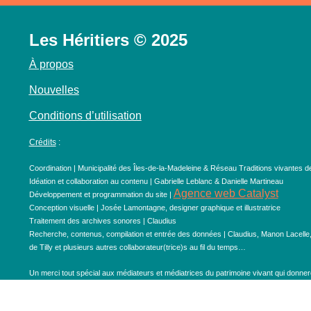
Les Héritiers © 2025
À propos
Nouvelles
Conditions d’utilisation
Crédits
:
Coordination | Municipalité des Îles-de-la-Madeleine & Réseau Traditions vivantes d
Idéation et collaboration au contenu | Gabrielle Leblanc & Danielle Martineau
Agence web Catalyst
Développement et programmation du site |
Conception visuelle | Josée Lamontagne, designer graphique et illustratrice
Traitement des archives sonores | Claudius
Recherche, contenus, compilation et entrée des données | Claudius, Manon Lacelle
de Tilly et plusieurs autres collaborateur(trice)s au fil du temps…
Un merci tout spécial aux médiateurs et médiatrices du patrimoine vivant qui donneron