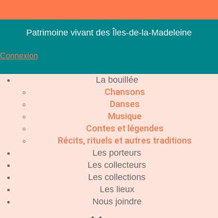
Aller
au
contenu
Patrimoine vivant des Îles-de-la-Madeleine
Connexion
La bouillée
Chansons
Danses
Musique
Contes et légendes
Récits, rituels et autres traditions
Les porteurs
Les collecteurs
Les collections
Les lieux
Nous joindre