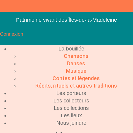
Aller
au
contenu
Patrimoine vivant des Îles-de-la-Madeleine
Connexion
La bouillée
Chansons
Danses
Musique
Contes et légendes
Récits, rituels et autres traditions
Les porteurs
Les collecteurs
Les collections
Les lieux
Nous joindre