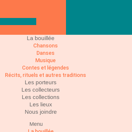
La bouillée
Chansons
Danses
Musique
Contes et légendes
Récits, rituels et autres traditions
Les porteurs
Les collecteurs
Les collections
Les lieux
Nous joindre
Menu
La bouillée