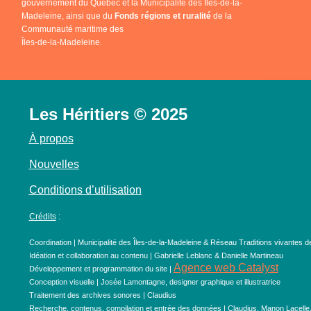
gouvernement du Québec et la Municipalité des Îles-de-la-
Madeleine, ainsi que du
Fonds régions et ruralité
de la
Communauté maritime des
Îles-de-la-Madeleine.
Les Héritiers © 2025
À propos
Nouvelles
Conditions d’utilisation
Crédits
:
Coordination | Municipalité des Îles-de-la-Madeleine & Réseau Traditions vivantes d
Idéation et collaboration au contenu | Gabrielle Leblanc & Danielle Martineau
Agence web Catalyst
Développement et programmation du site |
Conception visuelle | Josée Lamontagne, designer graphique et illustratrice
Traitement des archives sonores | Claudius
Recherche, contenus, compilation et entrée des données | Claudius, Manon Lacelle