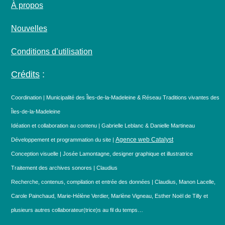
À propos
Nouvelles
Conditions d’utilisation
Crédits
:
Coordination | Municipalité des Îles-de-la-Madeleine & Réseau Traditions vivantes des
Îles-de-la-Madeleine
Idéation et collaboration au contenu | Gabrielle Leblanc & Danielle Martineau
Agence web Catalyst
Développement et programmation du site |
Conception visuelle | Josée Lamontagne, designer graphique et illustratrice
Traitement des archives sonores | Claudius
Recherche, contenus, compilation et entrée des données | Claudius, Manon Lacelle,
Carole Painchaud, Marie-Hélène Verdier, Marlène Vigneau, Esther Noël de Tilly et
plusieurs autres collaborateur(trice)s au fil du temps…