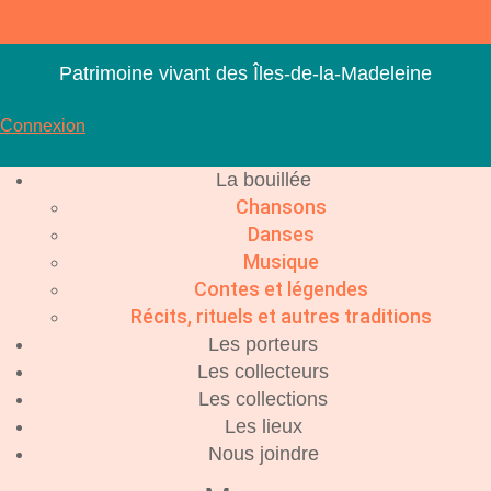
Aller
au
contenu
Patrimoine vivant des Îles-de-la-Madeleine
Connexion
La bouillée
Chansons
Danses
Musique
Contes et légendes
Récits, rituels et autres traditions
Les porteurs
Les collecteurs
Les collections
Les lieux
Nous joindre