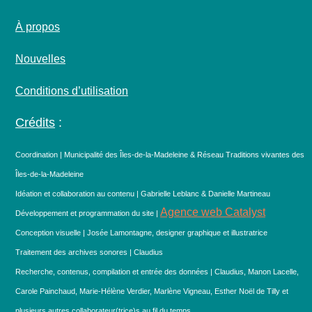
À propos
Nouvelles
Conditions d’utilisation
Crédits
:
Coordination | Municipalité des Îles-de-la-Madeleine & Réseau Traditions vivantes des
Îles-de-la-Madeleine
Idéation et collaboration au contenu | Gabrielle Leblanc & Danielle Martineau
Agence web Catalyst
Développement et programmation du site |
Conception visuelle | Josée Lamontagne, designer graphique et illustratrice
Traitement des archives sonores | Claudius
Recherche, contenus, compilation et entrée des données | Claudius, Manon Lacelle,
Carole Painchaud, Marie-Hélène Verdier, Marlène Vigneau, Esther Noël de Tilly et
plusieurs autres collaborateur(trice)s au fil du temps…