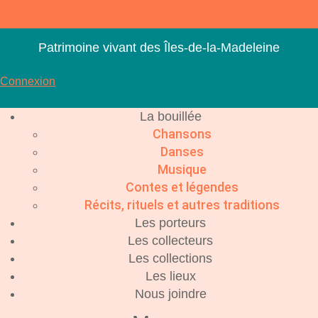
Aller
au
contenu
Patrimoine vivant des Îles-de-la-Madeleine
Connexion
La bouillée
Chansons
Danses
Musique
Contes et légendes
Récits, rituels et autres traditions
Les porteurs
Les collecteurs
Les collections
Les lieux
Nous joindre