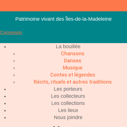
Aller
au
contenu
Patrimoine vivant des Îles-de-la-Madeleine
Connexion
La bouillée
Chansons
Danses
Musique
Contes et légendes
Récits, rituels et autres traditions
Les porteurs
Les collecteurs
Les collections
Les lieux
Nous joindre