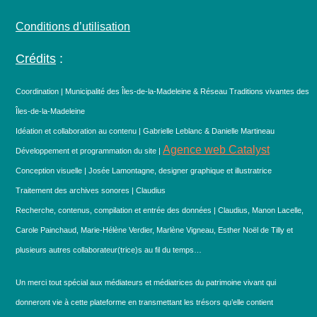
Conditions d’utilisation
Crédits
:
Coordination | Municipalité des Îles-de-la-Madeleine & Réseau Traditions vivantes des
Îles-de-la-Madeleine
Idéation et collaboration au contenu | Gabrielle Leblanc & Danielle Martineau
Agence web Catalyst
Développement et programmation du site |
Conception visuelle | Josée Lamontagne, designer graphique et illustratrice
Traitement des archives sonores | Claudius
Recherche, contenus, compilation et entrée des données | Claudius, Manon Lacelle,
Carole Painchaud, Marie-Hélène Verdier, Marlène Vigneau, Esther Noël de Tilly et
plusieurs autres collaborateur(trice)s au fil du temps…
Un merci tout spécial aux médiateurs et médiatrices du patrimoine vivant qui
donneront vie à cette plateforme en transmettant les trésors qu’elle contient