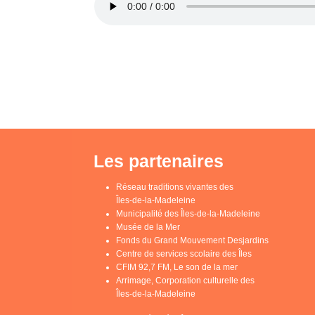
Les partenaires
Réseau traditions vivantes des
Îles-de-la-Madeleine
Municipalité des Îles-de-la-Madeleine
Musée de la Mer
Fonds du Grand Mouvement Desjardins
Centre de services scolaire des Îles
CFIM 92,7 FM, Le son de la mer
Arrimage, Corporation culturelle des
Îles-de-la-Madeleine