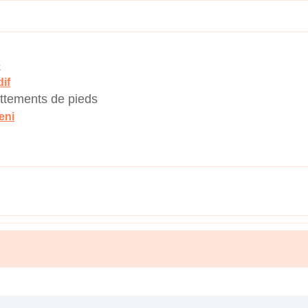
e
if
ttements de pieds
eni