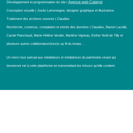
Agence web Catalyst
Développement et programmation du site |
Conception visuelle | Josée Lamontagne, designer graphique et illustratrice
Traitement des archives sonores | Claudius
Recherche, contenus, compilation et entrée des données | Claudius, Manon Lacelle,
Carole Painchaud, Marie-Hélène Verdier, Marlène Vigneau, Esther Noël de Tilly et
plusieurs autres collaborateur(trice)s au fil du temps…
Un merci tout spécial aux médiateurs et médiatrices du patrimoine vivant qui
donneront vie à cette plateforme en transmettant les trésors qu’elle contient