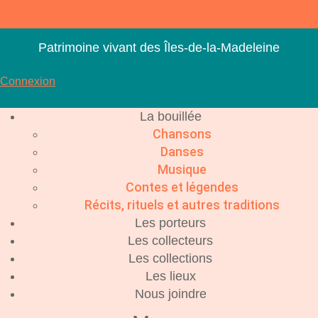
Aller
au
contenu
Patrimoine vivant des Îles-de-la-Madeleine
Connexion
La bouillée
Chansons
Danses
Musique
Contes et légendes
Récits, rituels et autres traditions
Les porteurs
Les collecteurs
Les collections
Les lieux
Nous joindre