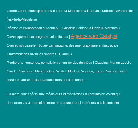
Coordination | Municipalité des Îles-de-la-Madeleine & Réseau Traditions vivantes des
Îles-de-la-Madeleine
Idéation et collaboration au contenu | Gabrielle Leblanc & Danielle Martineau
Agence web Catalyst
Développement et programmation du site |
Conception visuelle | Josée Lamontagne, designer graphique et illustratrice
Traitement des archives sonores | Claudius
Recherche, contenus, compilation et entrée des données | Claudius, Manon Lacelle,
Carole Painchaud, Marie-Hélène Verdier, Marlène Vigneau, Esther Noël de Tilly et
plusieurs autres collaborateur(trice)s au fil du temps…
Un merci tout spécial aux médiateurs et médiatrices du patrimoine vivant qui
donneront vie à cette plateforme en transmettant les trésors qu’elle contient