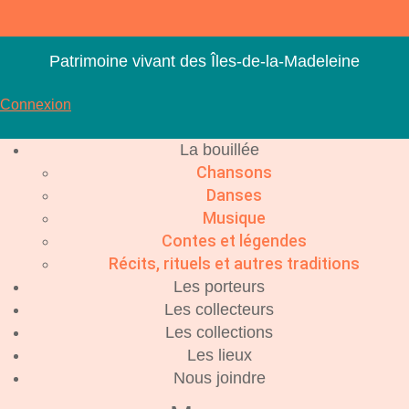
Aller
au
contenu
Patrimoine vivant des Îles-de-la-Madeleine
Connexion
La bouillée
Chansons
Danses
Musique
Contes et légendes
Récits, rituels et autres traditions
Les porteurs
Les collecteurs
Les collections
Les lieux
Nous joindre