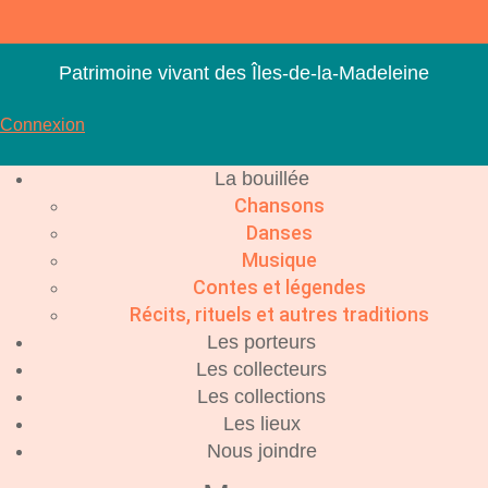
Aller
au
contenu
Patrimoine vivant des Îles-de-la-Madeleine
Connexion
La bouillée
Chansons
Danses
Musique
Contes et légendes
Récits, rituels et autres traditions
Les porteurs
Les collecteurs
Les collections
Les lieux
Nous joindre