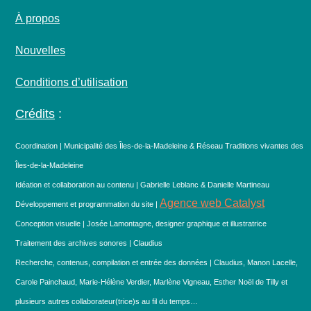
À propos
Nouvelles
Conditions d’utilisation
Crédits
:
Coordination | Municipalité des Îles-de-la-Madeleine & Réseau Traditions vivantes des
Îles-de-la-Madeleine
Idéation et collaboration au contenu | Gabrielle Leblanc & Danielle Martineau
Agence web Catalyst
Développement et programmation du site |
Conception visuelle | Josée Lamontagne, designer graphique et illustratrice
Traitement des archives sonores | Claudius
Recherche, contenus, compilation et entrée des données | Claudius, Manon Lacelle,
Carole Painchaud, Marie-Hélène Verdier, Marlène Vigneau, Esther Noël de Tilly et
plusieurs autres collaborateur(trice)s au fil du temps…