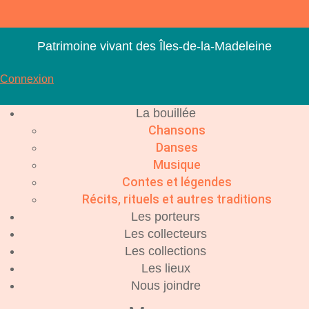
Aller
au
contenu
Patrimoine vivant des Îles-de-la-Madeleine
Connexion
La bouillée
Chansons
Danses
Musique
Contes et légendes
Récits, rituels et autres traditions
Les porteurs
Les collecteurs
Les collections
Les lieux
Nous joindre