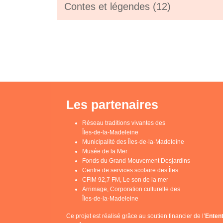
Contes et légendes (12)
Les partenaires
Réseau traditions vivantes des
Îles-de-la-Madeleine
Municipalité des Îles-de-la-Madeleine
Musée de la Mer
Fonds du Grand Mouvement Desjardins
Centre de services scolaire des Îles
CFIM 92,7 FM, Le son de la mer
Arrimage, Corporation culturelle des
Îles-de-la-Madeleine
Ce projet est réalisé grâce au soutien financier de l’
Enten