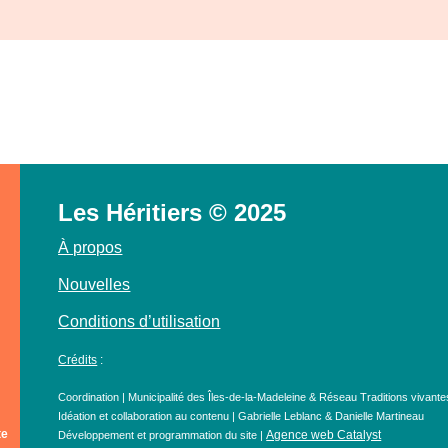
Les Héritiers © 2025
À propos
Nouvelles
Conditions d’utilisation
Crédits
:
Coordination | Municipalité des Îles-de-la-Madeleine & Réseau Traditions vivante
Idéation et collaboration au contenu | Gabrielle Leblanc & Danielle Martineau
te
Agence web Catalyst
Développement et programmation du site |