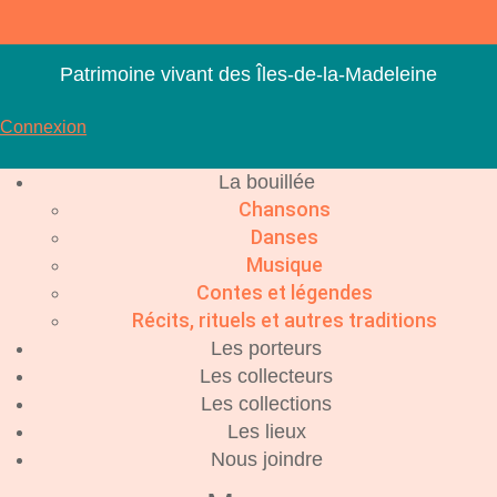
Aller
au
contenu
Patrimoine vivant des Îles-de-la-Madeleine
Connexion
La bouillée
Chansons
Danses
Musique
Contes et légendes
Récits, rituels et autres traditions
Les porteurs
Les collecteurs
Les collections
Les lieux
Nous joindre