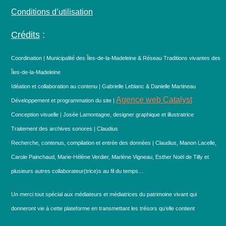
Conditions d’utilisation
Crédits
:
Coordination | Municipalité des Îles-de-la-Madeleine & Réseau Traditions vivantes des
Îles-de-la-Madeleine
Idéation et collaboration au contenu | Gabrielle Leblanc & Danielle Martineau
Agence web Catalyst
Développement et programmation du site |
Conception visuelle | Josée Lamontagne, designer graphique et illustratrice
Traitement des archives sonores | Claudius
Recherche, contenus, compilation et entrée des données | Claudius, Manon Lacelle,
Carole Painchaud, Marie-Hélène Verdier, Marlène Vigneau, Esther Noël de Tilly et
plusieurs autres collaborateur(trice)s au fil du temps…
Un merci tout spécial aux médiateurs et médiatrices du patrimoine vivant qui
donneront vie à cette plateforme en transmettant les trésors qu’elle contient