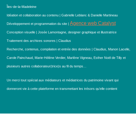
Îles-de-la-Madeleine
Idéation et collaboration au contenu | Gabrielle Leblanc & Danielle Martineau
Agence web Catalyst
Développement et programmation du site |
Conception visuelle | Josée Lamontagne, designer graphique et illustratrice
Traitement des archives sonores | Claudius
Recherche, contenus, compilation et entrée des données | Claudius, Manon Lacelle,
Carole Painchaud, Marie-Hélène Verdier, Marlène Vigneau, Esther Noël de Tilly et
plusieurs autres collaborateur(trice)s au fil du temps…
Un merci tout spécial aux médiateurs et médiatrices du patrimoine vivant qui
donneront vie à cette plateforme en transmettant les trésors qu’elle contient