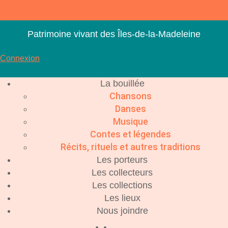
Aller
au
contenu
Patrimoine vivant des Îles-de-la-Madeleine
Connexion
La bouillée
Chansons
Danses
Musique
Contes et légendes
Récits, rituels et autres traditions
Les porteurs
Les collecteurs
Les collections
Les lieux
Nous joindre