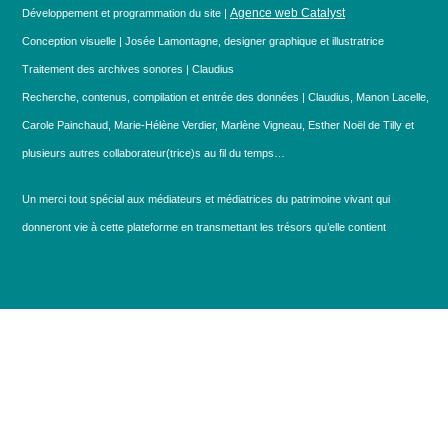
Agence web Catalyst
Développement et programmation du site |
Conception visuelle | Josée Lamontagne, designer graphique et illustratrice
Traitement des archives sonores | Claudius
Recherche, contenus, compilation et entrée des données | Claudius, Manon Lacelle,
Carole Painchaud, Marie-Hélène Verdier, Marlène Vigneau, Esther Noël de Tilly et
plusieurs autres collaborateur(trice)s au fil du temps…
Un merci tout spécial aux médiateurs et médiatrices du patrimoine vivant qui
donneront vie à cette plateforme en transmettant les trésors qu’elle contient