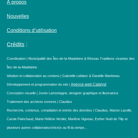
À propos
Nouvelles
Conditions d’utilisation
Crédits
:
Coordination | Municipalité des Îles-de-la-Madeleine & Réseau Traditions vivantes des
Îles-de-la-Madeleine
Idéation et collaboration au contenu | Gabrielle Leblanc & Danielle Martineau
Agence web Catalyst
Développement et programmation du site |
Conception visuelle | Josée Lamontagne, designer graphique et illustratrice
Traitement des archives sonores | Claudius
Recherche, contenus, compilation et entrée des données | Claudius, Manon Lacelle,
Carole Painchaud, Marie-Hélène Verdier, Marlène Vigneau, Esther Noël de Tilly et
plusieurs autres collaborateur(trice)s au fil du temps…