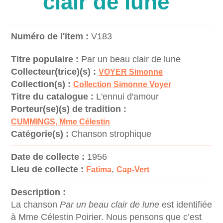
clair de lune
Numéro de l'item :
V183
Titre populaire :
Par un beau clair de lune
Collecteur(trice)(s) :
VOYER Simonne
Collection(s) :
Collection Simonne Voyer
Titre du catalogue :
L'ennui d'amour
Porteur(se)(s) de tradition :
CUMMINGS, Mme Célestin
Catégorie(s) :
Chanson strophique
Date de collecte :
1956
Lieu de collecte :
,
Fatima
Cap-Vert
Description :
La chanson
Par un beau clair de lune
est identifiée
à Mme Célestin Poirier. Nous pensons que c’est