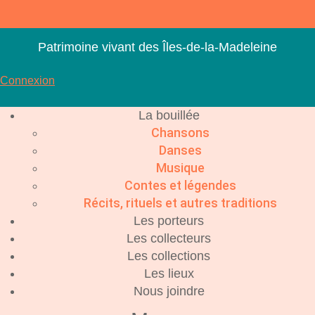
Aller
au
contenu
Patrimoine vivant des Îles-de-la-Madeleine
Connexion
La bouillée
Chansons
Danses
Musique
Contes et légendes
Récits, rituels et autres traditions
Les porteurs
Les collecteurs
Les collections
Les lieux
Nous joindre