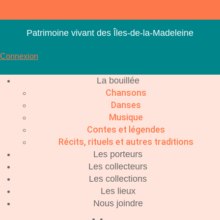
Aller
au
contenu
Patrimoine vivant des Îles-de-la-Madeleine
Connexion
La bouillée
Chansons
Danses
Musique
Contes et légendes
Récits, rituels et autres traditions
Les porteurs
Les collecteurs
Les collections
Les lieux
Nous joindre